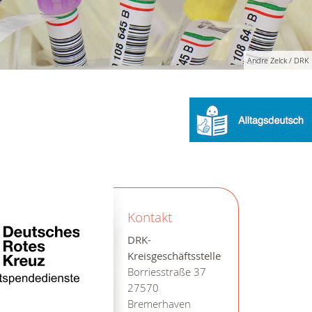
Andre Zelck / DRK
Kontakt
DRK-
Kreisgeschäftsstelle
Borriesstraße 37
27570
Bremerhaven