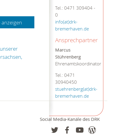
Tel.: 0471 309404 -
0
 anzeigen
info(at)drk-
bremerhaven.de
Ansprechpartner
 unserer
Marcus
ersachsen,
Stührenberg
Ehrenamtskoordinator
Tel.: 0471
30940450
stuehrenberg(at)drk-
bremerhaven.de
Social Media-Kanäle des DRK