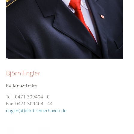
Björn Engler
Rotkreuz-Leiter
Tel.: 0471 309404 - 0
Fax: 0471 309404 - 44
engler(at)drk-bremerhaven.de