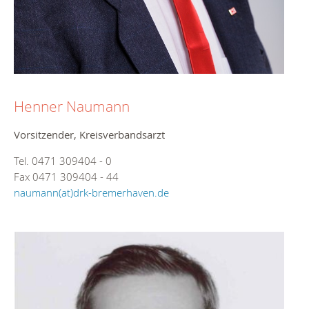
Henner Naumann
Vorsitzender, Kreisverbandsarzt
Tel. 0471 309404 - 0
Fax 0471 309404 - 44
naumann(at)drk-bremerhaven.de