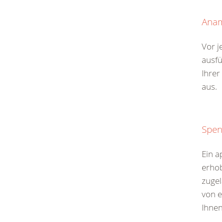
Ana
Vor j
ausfü
Ihrer
aus.
Spen
Ein a
erhob
zugel
von 
Ihnen