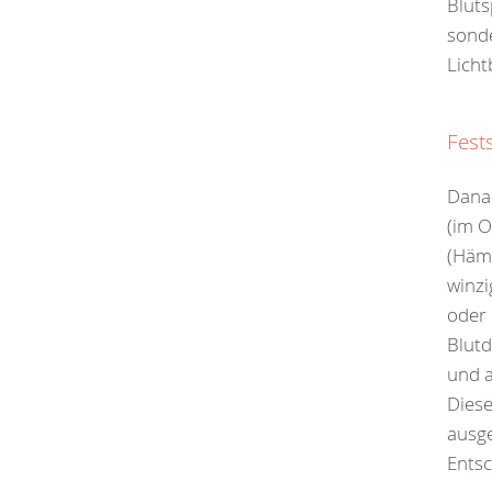
Bluts
sonde
Licht
Fest
Dana
(im O
(Hämo
winzi
oder 
Blut
und a
Dies
ausge
Entsc