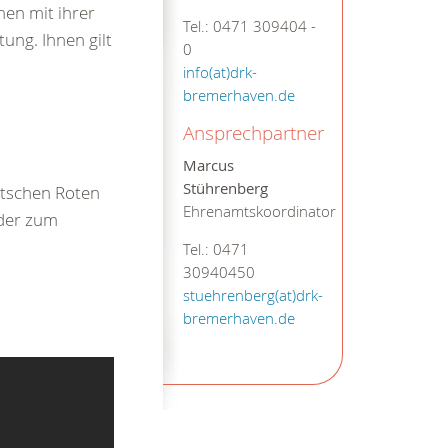
en mit ihrer
Tel.: 0471 309404 -
ung. Ihnen gilt
0
info(at)drk-
bremerhaven.de
Ansprechpartner
Marcus
Stührenberg
utschen Roten
Ehrenamtskoordinator
nder zum
Tel.: 0471
30940450
stuehrenberg(at)drk-
bremerhaven.de