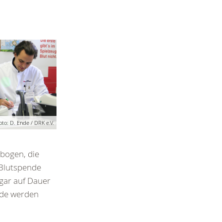
oto: D. Ende / DRK e.V.
ebogen, die
 Blutspende
ogar auf Dauer
nde werden