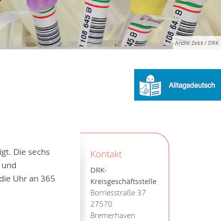
Andre Zelck / DRK
gt. Die sechs
Kontakt
e und
DRK-
die Uhr an 365
Kreisgeschäftsstelle
Borriesstraße 37
27570
Bremerhaven