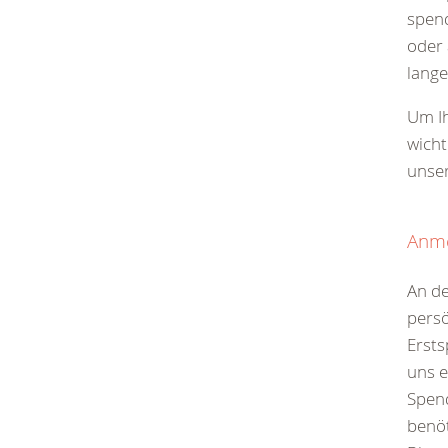
spend
oder 
lange
Um Ih
wicht
unse
Anm
An d
persö
Erst
uns e
Spen
benöt