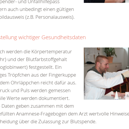
pender- und Unfallhilfepass
rn auch unbedingt einen gültigen
bildausweis (z.B. Personalausweis).
stellung wichtiger Gesundheitsdaten
ch werden die Körpertemperatur
hr) und der Blutfarbstoffgehalt
globinwert) festgestellt. Ein
ges Tröpfchen aus der Fingerkuppe
dem Ohrläppchen reicht dafür aus.
druck und Puls werden gemessen
F
lle Werte werden dokumentiert.
e Daten geben zusammen mit dem
füllten Anamnese-Fragebogen dem Arzt wertvolle Hinweise 
heidung über die Zulassung zur Blutspende.