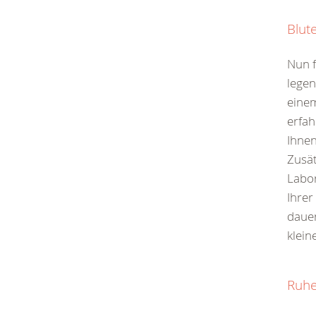
Blut
Nun f
legen
einem
erfa
Ihnen
Zusät
Labo
Ihrer
dauer
klein
Ruhe