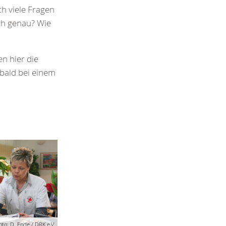
ch viele Fragen
ch genau? Wie
en hier die
 bald bei einem
oto: D. Ende / DRK e.V.