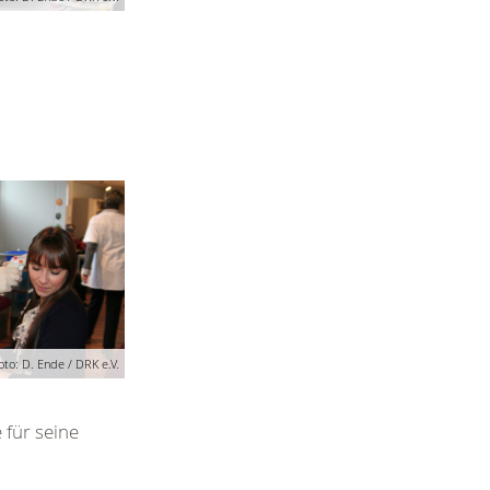
oto: D. Ende / DRK e.V.
für seine