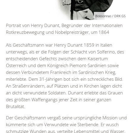
Boissonnas / DRK GS
Portrait von Henry Dunant, Begründer der Internationalen
Sc
Rotkreuzbewegung und Nobelpreisträger, um 1864
Als Geschäftsmann war Henry Dunant 1859 in Italien
unterwegs, als er die Folgen der Schlacht von Solferino, des
entscheidenden Gefechts zwischen dem Kaisertum
Österreich und dem Königreich Piemont-Sardinien sowie
dessen Verbündetem Frankreich im Sardinischen Krieg,
miterlebte. Dem 31-Jährigen bot sich ein schreckliches Bild.
An Straßenrändern, auf Plätzen und in Kirchen lagen dicht
an dicht verwundete Soldaten. Dunant erlebte das Grauen
des größten Waffengangs jener Zeit in seiner ganzen
Brutalität.
Der Geschäftsmann vergaß seine ursprüngliche Mission und
kümmerte sich um Verwundete wie Sterbende. Er wusch
schmutzige Wunden aus, verteilte Lebensmittel und Wasser,