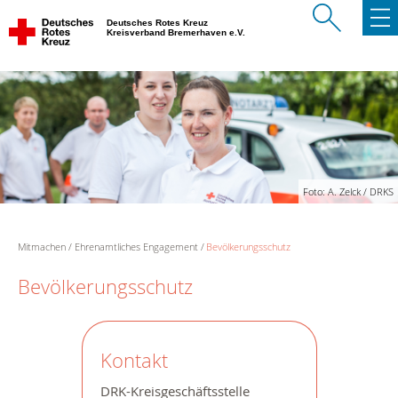
Deutsches Rotes Kreuz
Kreisverband Bremerhaven e.V.
Foto: A. Zelck / DRKS
Mitmachen
Ehrenamtliches Engagement
Bevölkerungsschutz
Bevölkerungsschutz
Kontakt
DRK-Kreisgeschäftsstelle