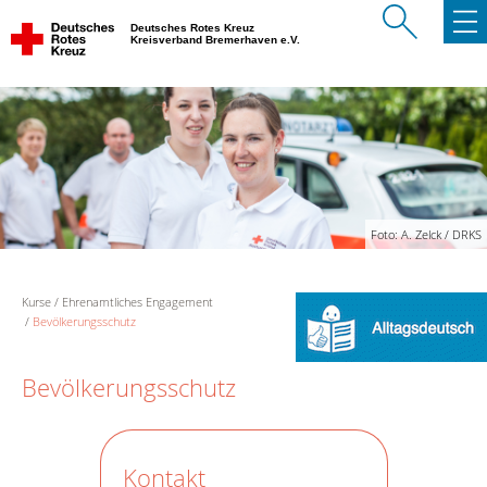
Deutsches Rotes Kreuz
Kreisverband Bremerhaven e.V.
Foto: A. Zelck / DRKS
Kurse
Ehrenamtliches Engagement
Bevölkerungsschutz
Bevölkerungsschutz
Kontakt