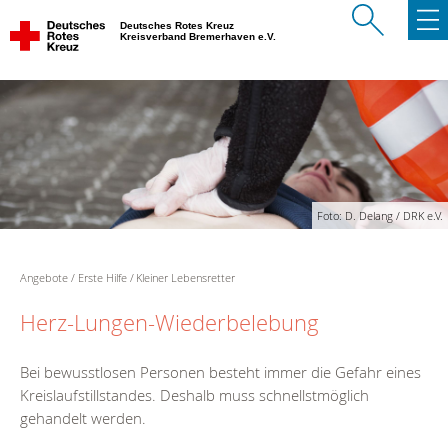
Deutsches Rotes Kreuz
Kreisverband Bremerhaven e.V.
Foto: D. Delang / DRK e.V.
Angebote
Erste Hilfe
Kleiner Lebensretter
Herz-Lungen-Wiederbelebung
Bei bewusstlosen Personen besteht immer die Gefahr eines
Kreislaufstillstandes. Deshalb muss schnellstmöglich
gehandelt werden.