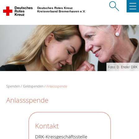
Deutsches Rotes Kreuz
Kreisverband Bremerhaven e.V.
Foto: D. Ende/ DRK
Spenden
Geldspenden
Anlassspende
Anlassspende
Kontakt
DRK-Kreisgeschäftsstelle