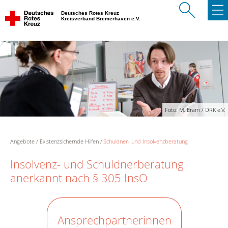
Deutsches Rotes Kreuz
Kreisverband Bremerhaven e.V.
Foto: M. Eram / DRK e.V.
Angebote
Existenzsichernde Hilfen
Schuldner- und Insolvenzberatung
Insolvenz- und Schuldnerberatung
anerkannt nach § 305 InsO
Ansprechpartnerinnen