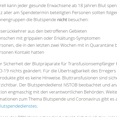
ell kann jeder gesunde Erwachsene ab 18 Jahren Blut spe
z aller am Spendetermin beteiligten Personen sollten folg
onengruppen die Blutspende
nicht
besuchen:
iserückkehrer aus den betroffenen Gebieten
nschen mit grippalen oder Erkältungs-Symptomen
rsonen, die in den letzten zwei Wochen mit in Quarantäne b
rsonen Kontakt hatten
r Sicherheit der Blutpräparate für Transfusionsempfänger 
-19 nichts geändert. Für die Übertragbarkeit des Erregers
rodukte gibt es keine Hinweise. Bluttransfusionen sind sic
zichtbar. Der Blutspendedienst NSTOB beobachtet und anal
tion engmaschig mit den verantwortlichen Behörden. Weite
mationen zum Thema Blutspende und Coronavirus gibt es a
lutspendedienstes
.