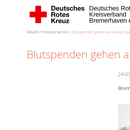
Deutsches Ro
Kreisverband
Bremerhaven 
Aktuell
Presse & Service
Blutspenden gehen am neuen Stan
Blutspenden gehen a
24.0
Brem