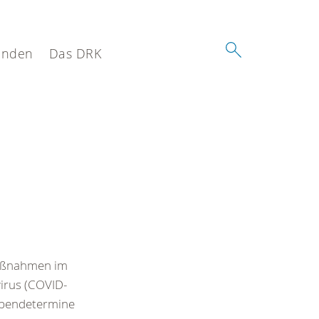
enden
Das DRK
Maßnahmen im
irus (COVID-
tspendetermine