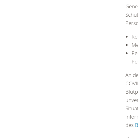
Gener
Schut
Pers
Re
Me
Pe
Pe
An de
COVID
Blutp
unver
Situa
Infor
des
B