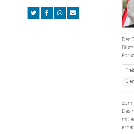
Der 
Blut
Parkb
Frei
Dien
Zum 
Desin
mit e
erhal