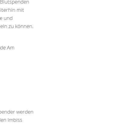
d Blutspenden
iterhin mit
ie und
eln zu können.
ude Am
 Spender werden
den Imbiss