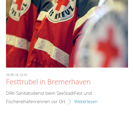
29.05.16 12:41
Festtrubel in Bremerhaven
DRK-Sanitätsdienst beim SeeStadtFest und
Fischereihafenrennen vor Ort
Weiterlesen