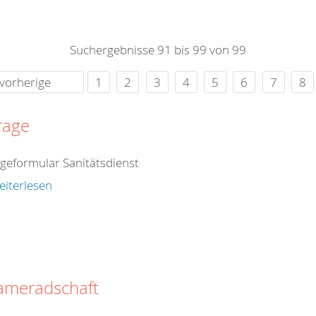
n.de
Suchergebnisse 91 bis 99 von 99
ten (in
vorherige
1
2
3
4
5
6
7
8
0-12:00
00-
rage
:00 Uhr
geformular Sanitätsdienst
eiterlesen
rache
kameradschaft