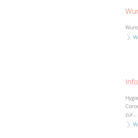
Wu
Wuns
W
Inf
Hygie
Coro
zur...
W