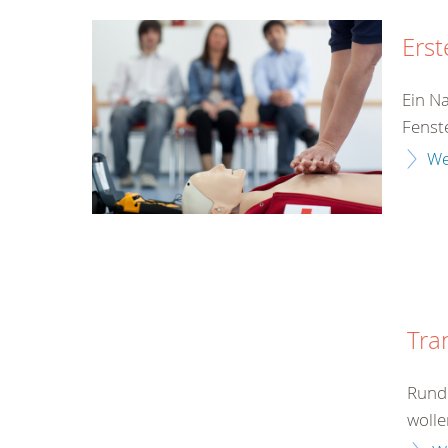
Erst
Ein Na
Fenste
We
Tra
Rund 
wolle