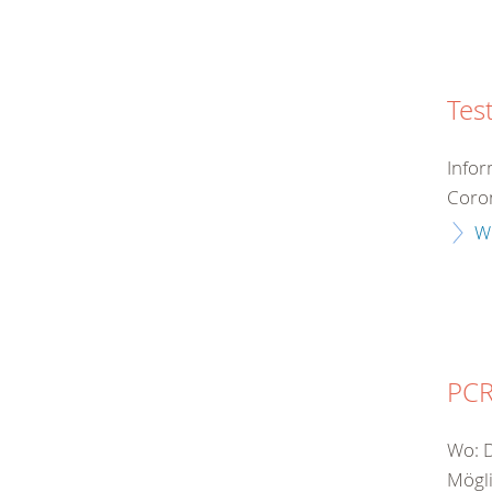
Tes
Infor
Coron
W
PCR
Wo: 
Mögli