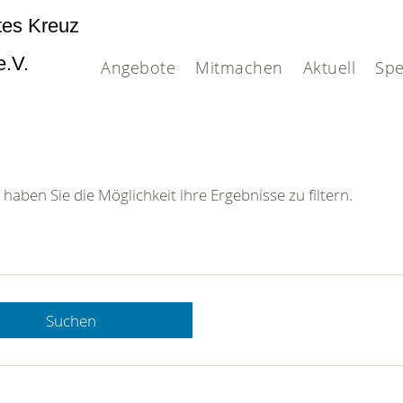
tes Kreuz
e.V.
Angebote
Mitmachen
Aktuell
Sp
 haben Sie die Möglichkeit ihre Ergebnisse zu filtern.
tsstelle
ße 37
n
Suchen
09404 -
09404 -