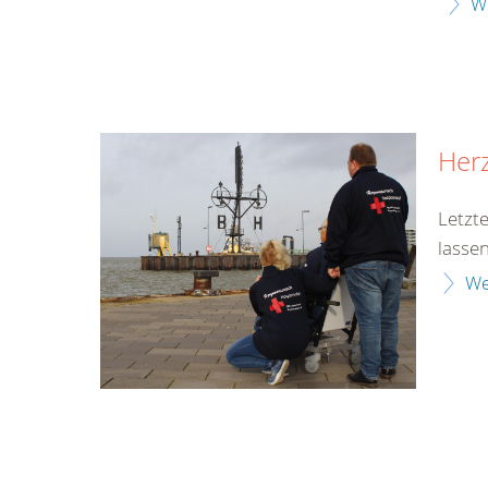
W
Her
Letzt
lassen
We