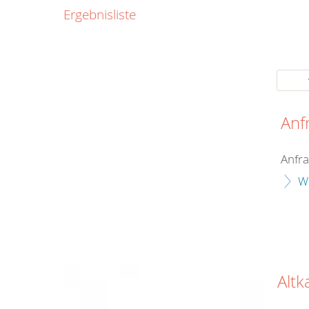
44
Ergebnisliste
info(at)drk-
bremerhave
Geschäftszei
der Regel)
Mo.-Do. 9:0
Uhr und 13:
Anf
16:00 Uhr
Fr. 9:00-12
Anfra
sowie nach
W
vorheriger
Terminabsp
Alt