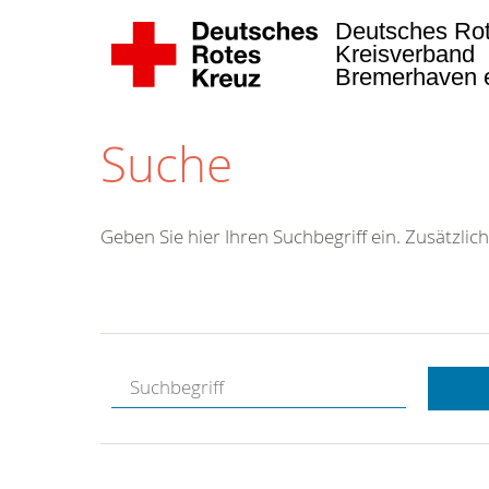
Deutsches Ro
Kreisverband
Bremerhaven 
Suche
Geben Sie hier Ihren Suchbegriff ein. Zusätzlich
Kontakt
DRK-
Kreisgeschäf
Borriesstra
27570
Bremerhave
Tel.: 0471 3
0
Fax: 0471 3